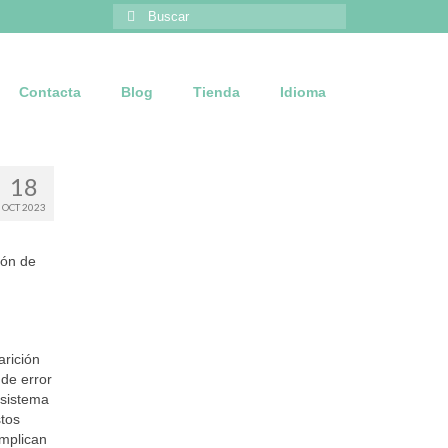
Buscar
por:
Contacta
Blog
Tienda
Idioma
18
OCT 2023
ión de
arición
 de error
 sistema
stos
implican