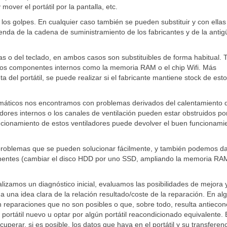
 mover el portátil por la pantalla, etc.
los golpes. En cualquier caso también se pueden substituir y con ellas
penda de la cadena de suministramiento de los fabricantes y de la anti
las o del teclado, en ambos casos son substituibles de forma habitual.
tros componentes internos como la memoria RAM o el chip Wifi. Más
 del portátil, se puede realizar si el fabricante mantiene stock de est
rmáticos nos encontramos con problemas derivados del calentamiento d
adores internos o los canales de ventilación pueden estar obstruidos por
uncionamiento de estos ventiladores puede devolver el buen funcionami
s problemas que se pueden solucionar fácilmente, y también podemos d
onentes (cambiar el disco HDD por uno SSD, ampliando la memoria RA
lizamos un diagnóstico inicial, evaluamos las posibilidades de mejora 
 una idea clara de la relación resultado/coste de la reparación. En al
 reparaciones que no son posibles o que, sobre todo, resulta antieco
rtátil nuevo u optar por algún portátil reacondicionado equivalente. 
ecuperar, si es posible, los datos que haya en el portátil y su transferen