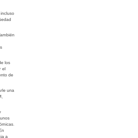
 incluso
güedad
 También
os
e los
 el
ento de
arle una
M,
y
gunos
nómicas.
En
cia a