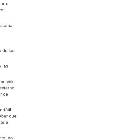
ar el
nos
sistema
 de los
y las
 posible
 externo
or de
rtátil
saber que
cte a
nto: no