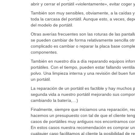
abrir y cerrar el portátil «violentamente», evitar coger y
También son muy sensibles, obviamente, a la caídas y 
toda la carcasa del portátil. Aunque esto, a veces, de
del modelo de portátil.
Otras averías frecuentes son las roturas de las pantal
se pueden cambiar de forma relativamente sencilla o
complicado es cambiar o reparar la placa base completa
componentes.
También en nuestro día a día reparando equipos info
portátiles. Con el tiempo, pueden estar fallando ventil
polvo. Una limpieza interna y una revisión del buen f
un portátil.
La reparación de un portátil es factible y hay mucho
segunda vida a nuestro portátil mejorando sus comp
cambiando la batería,…)
Finalmente, siempre que iniciamos una reparación, rea
hacemos un presupuesto con tal de que el cliente tenga
casos de portátiles muy antiguos nos encontramos con
En estos casos nuestra recomendación es comprar un po
cualquier caso facilitamos al cliente la posibilidad de r