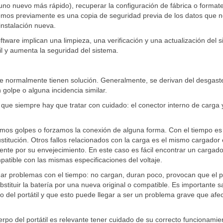
no nuevo más rápido), recuperar la configuración de fábrica o formate
acemos previamente es una copia de seguridad previa de los datos que 
instalación nueva.
ftware implican una limpieza, una verificación y una actualización del 
il y aumenta la seguridad del sistema.
e normalmente tienen solución. Generalmente, se derivan del desgaste
golpe o alguna incidencia similar.
que siempre hay que tratar con cuidado: el conector interno de carga 
 damos golpes o forzamos la conexión de alguna forma. Con el tiempo es
stitución. Otros fallos relacionados con la carga es el mismo cargador
ente por su envejecimiento. En este caso es fácil encontrar un cargad
atible con las mismas especificaciones del voltaje.
dar problemas con el tiempo: no cargan, duran poco, provocan que el po
stituir la batería por una nueva original o compatible. Es importante 
 del portátil y que esto puede llegar a ser un problema grave que afe
erpo del portátil es relevante tener cuidado de su correcto funcionamie