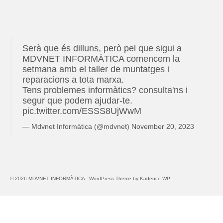
a
e
o
d
t
d
s 
i
o
e
o
i 
a 
r
s 
r 
b
e
s 
I 
Serà que és dilluns, però pel que sigui a
a
e 
s 
i
s
MDVNET INFORMÀTICA comencem la
n
d
m
n
e
setmana amb el taller de muntatges i
t
e 
o
f
r
reparacions a tota marxa.
i
p
l
o
v
Tens problemes informàtics? consulta'ns i
c 
r
t 
r
e
segur que podem ajudar-te.
p
e
a
m
i
pic.twitter.com/ESSS8UjWwM
e
u
m
à
s 
— Mdvnet Informàtica (@mdvnet)
November 20, 2023
r 
a
t
i
r
b
i
n
e
l
c
f
e
e
s
o
© 2026 MDVNET INFORMÀTICA - WordPress Theme by
Kadence WP
m
, 
! 
r
p
o 
N
m
l
r
o 
à
a
e
n
t