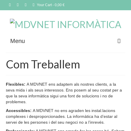
Your Cart
-
0,00
€
Menu
Què oferim
Com Treballem
Com treballem
Contacta
Flexibles:
A MDVNET ens adaptem als nostres clients, a la
seva mida i als seus interessos. Ens posem al seu costat per a
Blog
que la seva informàtica sigui una font de solucions i no de
problemes.
Botiga
Accessibles:
A MDVNET no ens agraden les instal.lacions
complexes i desproporcionades. La informàtica ha d’estar al
Idiomes
servei de les persones i del seu negoci no a l’inrevés.
Selecció de productes del mes: Setembre 2025
Professionals:
A MDVNET ens agrada fer les coses bé. Sabem