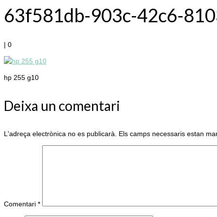
63f581db-903c-42c6-81
|
0
hp 255 g10
Deixa un comentari
L'adreça electrònica no es publicarà.
Els camps necessaris estan m
Comentari
*