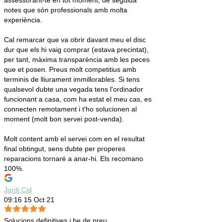
assessorant-te en tot moment, de seguida
notes que són professionals amb molta
experiència.
Cal remarcar que va obrir davant meu el disc
dur que els hi vaig comprar (estava precintat),
per tant, màxima transparència amb les peces
que et posen. Preus molt competitius amb
terminis de lliurament immillorables. Si tens
qualsevol dubte una vegada tens l'ordinador
funcionant a casa, com ha estat el meu cas, es
connecten remotament i t'ho solucionen al
moment (molt bon servei post-venda).
Molt content amb el servei com en el resultat
final obtingut, sens dubte per properes
reparacions tornaré a anar-hi. Els recomano
100%.
Jordi Cid
09:16 15 Oct 21
Solucions definitives i be de preu