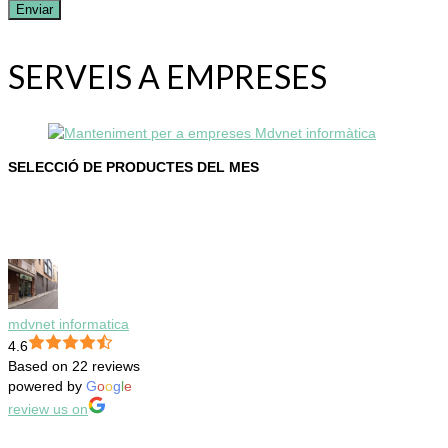
SERVEIS A EMPRESES
SELECCIÓ DE PRODUCTES DEL MES
mdvnet informatica
4.6
Based on 22 reviews
powered by
G
o
o
g
l
e
review us on