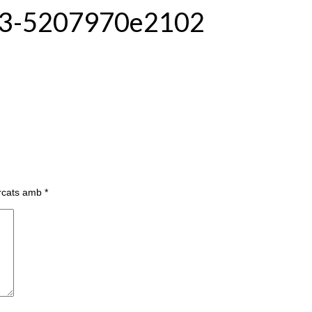
03-5207970e2102
arcats amb
*