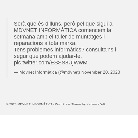
d
s 
i
o
e
o
i 
a 
r
s 
r 
b
e
s 
I 
Serà que és dilluns, però pel que sigui a
a
e 
s 
i
s
MDVNET INFORMÀTICA comencem la
n
d
m
n
e
setmana amb el taller de muntatges i
t
e 
o
f
r
reparacions a tota marxa.
i
p
l
o
v
Tens problemes informàtics? consulta'ns i
c 
r
t 
r
e
segur que podem ajudar-te.
p
e
a
m
i
pic.twitter.com/ESSS8UjWwM
e
u
m
à
s 
— Mdvnet Informàtica (@mdvnet)
November 20, 2023
r 
a
t
i
r
b
i
n
e
l
c
f
e
e
s
o
© 2026 MDVNET INFORMÀTICA - WordPress Theme by
Kadence WP
m
, 
! 
r
p
o 
N
m
l
r
o 
à
a
e
n
t
ç
c
o
i