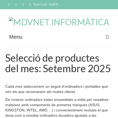
Your Cart
-
0,00
€
Menu
Què oferim
Selecció de productes
Com treballem
del mes: Setembre 2025
Contacta
Blog
Cada mes seleccionem un seguit d’ordinadors i portatiles que
són els que recomanem als nostes clients.
Botiga
Els nostres ordinadors estan ensamblats a mida per nosaltres
mateixos amb components de primeres marques (ASUS,
Idiomes
KINGSTON, INTEL, AMD,…) i convenientment revisats el que
dona com a resultat ordinadors duradors ajustats a les
Selecció de productes del mes: Setembre 2025