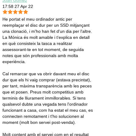
Joan Gómez
17:58 27 Apr 22
He portat el meu ordinador antic per
reemplaçar el disc dur per un SSD mitjançant
una clonació, i m'ho han fet d'un dia per l'altre.
La Mónica és molt amable i t'explica en detall
en què consisteix la tasca a realitzar
assessorant-te en tot moment, de seguida
notes que són professionals amb molta
experiència.
Cal remarcar que va obrir davant meu el disc
dur que els hi vaig comprar (estava precintat),
per tant, màxima transparència amb les peces
que et posen. Preus molt competitius amb
terminis de lliurament immillorables. Si tens
qualsevol dubte una vegada tens l'ordinador
funcionant a casa, com ha estat el meu cas, es
connecten remotament i t'ho solucionen al
moment (molt bon servei post-venda).
Molt content amb el servei com en el resultat