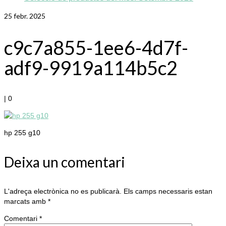
25
febr. 2025
c9c7a855-1ee6-4d7f-
adf9-9919a114b5c2
|
0
hp 255 g10
Deixa un comentari
L'adreça electrònica no es publicarà.
Els camps necessaris estan
marcats amb
*
Comentari
*