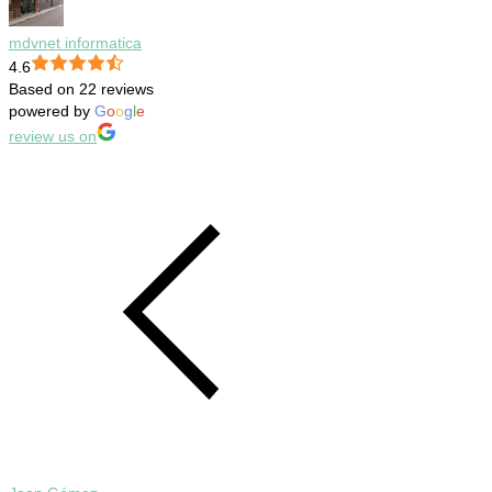
mdvnet informatica
4.6
Based on 22 reviews
powered by
G
o
o
g
l
e
review us on