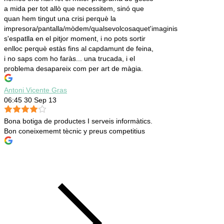
a mida per tot allò que necessitem, sinó que
quan hem tingut una crisi perquè la
impresora/pantalla/mòdem/qualsevolcosaquet'imaginis
s'espatlla en el pitjor moment, i no pots sortir
enlloc perquè estàs fins al capdamunt de feina,
i no saps com ho faràs... una trucada, i el
problema desapareix com per art de màgia.
Antoni Vicente Gras
06:45 30 Sep 13
Bona botiga de productes I serveis informàtics.
Bon coneixememt tècnic y preus competitius