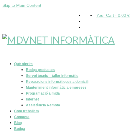
Skip to Main Content
Your Cart
-
0,00
€
Què oferim
Botiga productes
Servei tècnic – taller informàtic
Reparacions informàtiques a domicili
Manteniment informàtic a empreses
Programació a mida
Internet
Assistència Remota
Com treballem
Contacta
Blog
Botiga