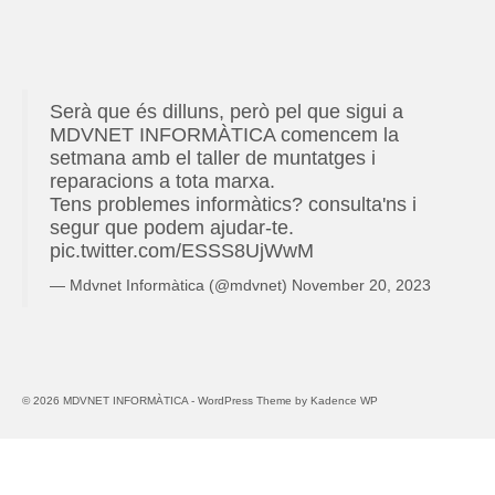
a
e
o
d
t
d
s 
i
o
e
o
i 
a 
r
s 
r 
b
e
s 
I 
Serà que és dilluns, però pel que sigui a
a
e 
s 
i
s
MDVNET INFORMÀTICA comencem la
n
d
m
n
e
setmana amb el taller de muntatges i
t
e 
o
f
r
reparacions a tota marxa.
i
p
l
o
v
Tens problemes informàtics? consulta'ns i
c 
r
t 
r
e
segur que podem ajudar-te.
p
e
a
m
i
pic.twitter.com/ESSS8UjWwM
e
u
m
à
s 
— Mdvnet Informàtica (@mdvnet)
November 20, 2023
r 
a
t
i
r
b
i
n
e
l
c
f
e
e
s
o
© 2026 MDVNET INFORMÀTICA - WordPress Theme by
Kadence WP
m
, 
! 
r
p
o 
N
m
l
r
o 
à
a
e
n
t