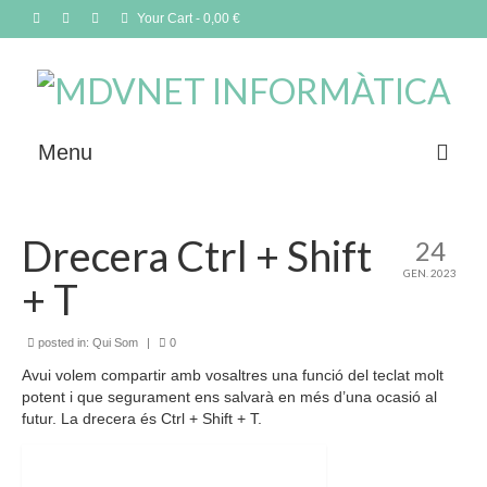
Your Cart
-
0,00
€
Menu
Què oferim
Drecera Ctrl + Shift
24
Com treballem
GEN. 2023
+ T
Contacta
posted in:
Blog
Qui Som
|
0
Avui volem compartir amb vosaltres una funció del teclat molt
Botiga
potent i que segurament ens salvarà en més d’una ocasió al
futur. La drecera és Ctrl + Shift + T.
Idiomes
Selecció de productes del mes: Setembre 2025