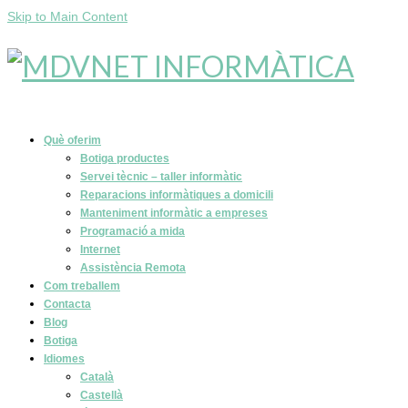
Skip to Main Content
Què oferim
Botiga productes
Servei tècnic – taller informàtic
Reparacions informàtiques a domicili
Manteniment informàtic a empreses
Programació a mida
Internet
Assistència Remota
Com treballem
Contacta
Blog
Botiga
Idiomes
Català
Castellà