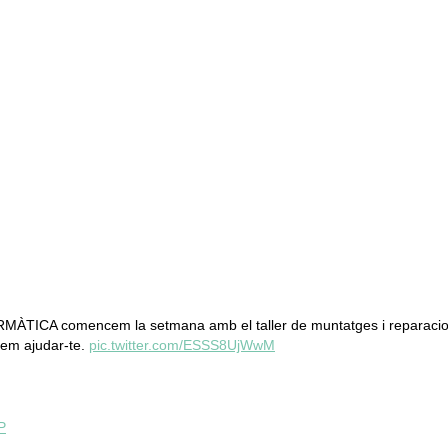
RMÀTICA comencem la setmana amb el taller de muntatges i reparacio
dem ajudar-te.
pic.twitter.com/ESSS8UjWwM
P