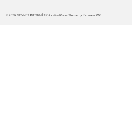
e
l
c
f
e
e
s
o
© 2026 MDVNET INFORMÀTICA - WordPress Theme by
Kadence WP
m
, 
! 
r
p
o 
N
m
l
r
o 
à
a
e
n
t
ç
c
o
i
a
o
m
c
r 
m
é
s
e
a
s 
. 
l 
n
e
B
d
o
n
o
i
.
s 
n 
s
h
c
c 
a
o
d
n 
n
u
f
e
r 
e
i
p
t 
x