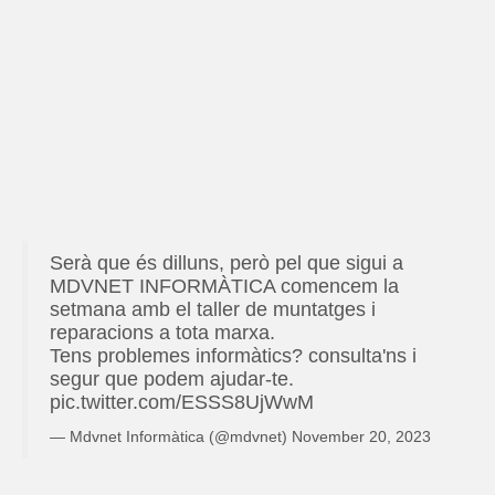
u 
i
i
s 
p
o
n
g
s
r
r
i
, 
a
o
d
t
l
l
d
i
i
a 
v
u
n
v
n
a
c
a
e
o
d
t
d
s 
i
o
e
o
i 
a 
r
s 
r 
b
e
s 
I 
Serà que és dilluns, però pel que sigui a
a
e 
s 
i
s
MDVNET INFORMÀTICA comencem la
n
d
m
n
e
setmana amb el taller de muntatges i
t
e 
o
f
r
reparacions a tota marxa.
i
p
l
o
v
Tens problemes informàtics? consulta'ns i
c 
r
t 
r
e
segur que podem ajudar-te.
p
e
a
m
i
pic.twitter.com/ESSS8UjWwM
e
u
m
à
s 
— Mdvnet Informàtica (@mdvnet)
November 20, 2023
r 
a
t
i
r
b
i
n