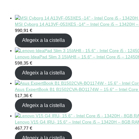
MSI Cyborg 14 A13VF-053XES -14″ – Intel Core i5 – 13420H
990,91
€
Afegeix a la cistella
Lenovo IdeaPad Slim 3 15IAH8 – 15.6″ – Intel Core i5 – 124
598,35
€
Afegeix a la cistella
Asus ExpertBook B1 B1502CVA-BQ1174W – 15.6″ – Intel Core
517,36
€
Afegeix a la cistella
Lenovo V15 G4 IRU- 15.6″ – Intel Core i5 – 13420H – 8GB R
467,77
€
Afegeix a la cistella