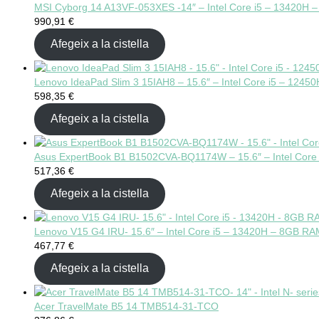
MSI Cyborg 14 A13VF-053XES -14″ – Intel Core i5 – 13420H
990,91
€
Afegeix a la cistella
Lenovo IdeaPad Slim 3 15IAH8 – 15.6″ – Intel Core i5 – 124
598,35
€
Afegeix a la cistella
Asus ExpertBook B1 B1502CVA-BQ1174W – 15.6″ – Intel Core
517,36
€
Afegeix a la cistella
Lenovo V15 G4 IRU- 15.6″ – Intel Core i5 – 13420H – 8GB R
467,77
€
Afegeix a la cistella
Acer TravelMate B5 14 TMB514-31-TCO