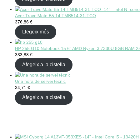
Acer TravelMate B5 14 TMB514-31-TCO
376,86
€
Llegeix més
HP 255 G10 Notebook 15.6″ AMD Ryzen 3 7330U 8GB RAM 2
333,88
€
Afegeix a la cistella
Una hora de servei tècnic
34,71
€
Afegeix a la cistella