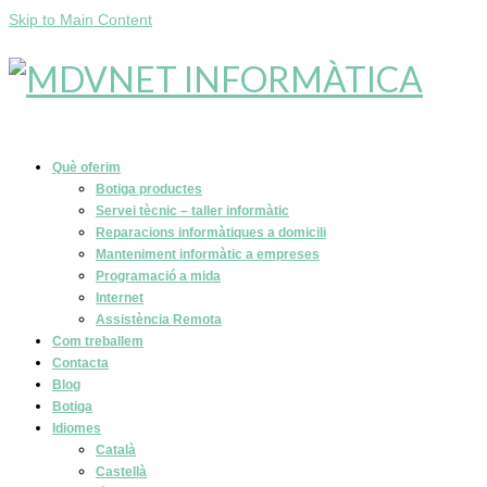
Skip to Main Content
Què oferim
Botiga productes
Servei tècnic – taller informàtic
Reparacions informàtiques a domicili
Manteniment informàtic a empreses
Programació a mida
Internet
Assistència Remota
Com treballem
Contacta
Blog
Botiga
Idiomes
Català
Castellà